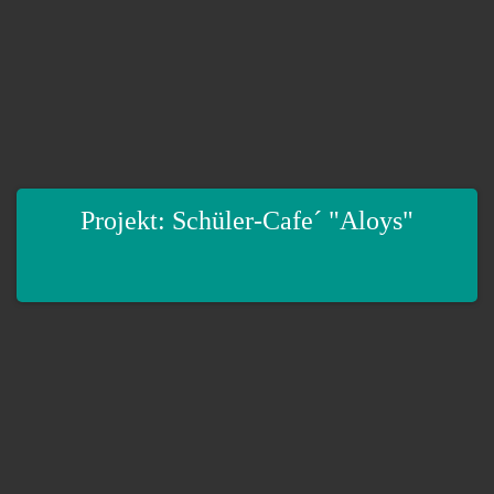
Projekt: Schüler-Cafe´ "Aloys"