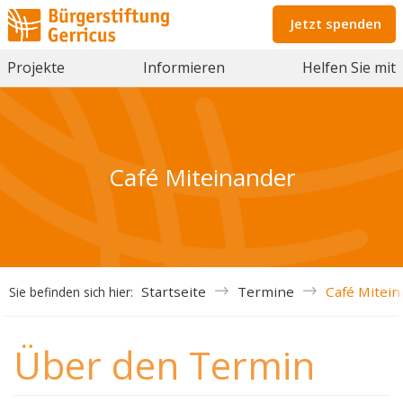
Jetzt spenden
Projekte
Informieren
Helfen Sie mit
Café Miteinander
Startseite
Termine
Café Mitei
Sie befinden sich hier:
Über den Termin