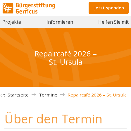
Jetzt spenden
Projekte
Informieren
Helfen Sie mit
Repaircafé 2026 –
St. Ursula
Startseite
Termine
Repaircafé 2026 – St. Ursula
ier:
Über den Termin